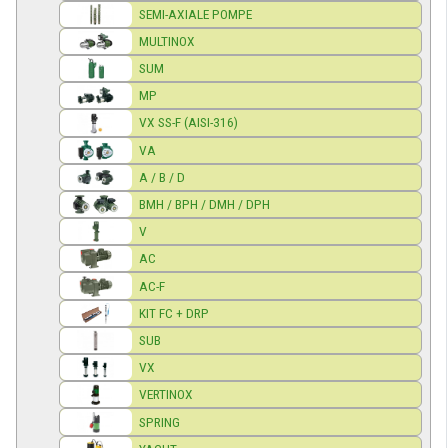
SEMI-AXIALE POMPE
MULTINOX
SUM
MP
VX SS-F (AISI-316)
VA
A / B / D
BMH / BPH / DMH / DPH
V
AC
AC-F
KIT FC + DRP
SUB
VX
VERTINOX
SPRING