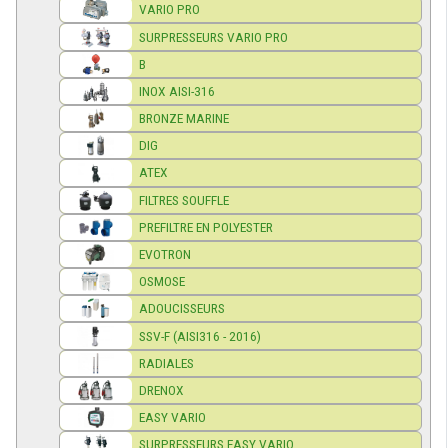
VARIO PRO
SURPRESSEURS VARIO PRO
B
INOX AISI-316
BRONZE MARINE
DIG
ATEX
FILTRES SOUFFLE
PREFILTRE EN POLYESTER
EVOTRON
OSMOSE
ADOUCISSEURS
SSV-F (AISI316 - 2016)
RADIALES
DRENOX
EASY VARIO
SURPRESSEURS EASY VARIO