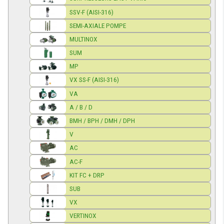
SSV-F (AISI-316)
SEMI-AXIALE POMPE
MULTINOX
SUM
MP
VX SS-F (AISI-316)
VA
A / B / D
BMH / BPH / DMH / DPH
V
AC
AC-F
KIT FC + DRP
SUB
VX
VERTINOX